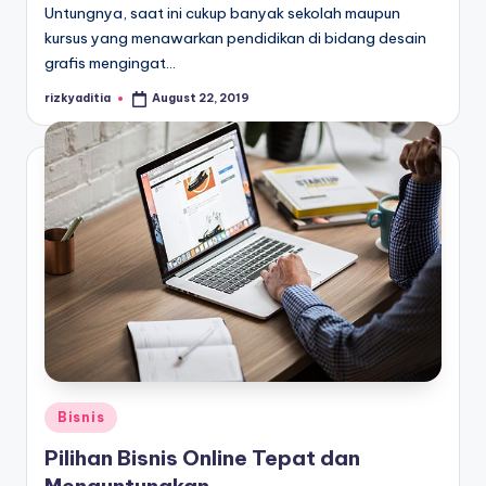
Untungnya, saat ini cukup banyak sekolah maupun
kursus yang menawarkan pendidikan di bidang desain
grafis mengingat…
rizkyaditia
August 22, 2019
Posted
by
Posted
Bisnis
in
Pilihan Bisnis Online Tepat dan