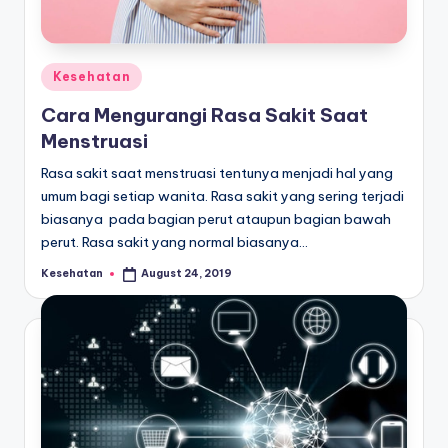
E
d
u
Posted
Kesehatan
k
in
Cara Mengurangi Rasa Sakit Saat
a
Menstruasi
si
Rasa sakit saat menstruasi tentunya menjadi hal yang
umum bagi setiap wanita. Rasa sakit yang sering terjadi
biasanya pada bagian perut ataupun bagian bawah
perut. Rasa sakit yang normal biasanya…
Kesehatan
August 24, 2019
Posted
by