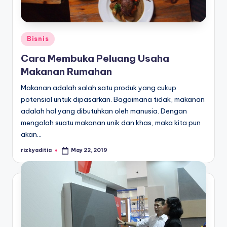
E
d
u
Posted
Bisnis
k
in
Cara Membuka Peluang Usaha
a
Makanan Rumahan
si
Makanan adalah salah satu produk yang cukup
potensial untuk dipasarkan. Bagaimana tidak, makanan
adalah hal yang dibutuhkan oleh manusia. Dengan
mengolah suatu makanan unik dan khas, maka kita pun
akan…
rizkyaditia
May 22, 2019
Posted
by