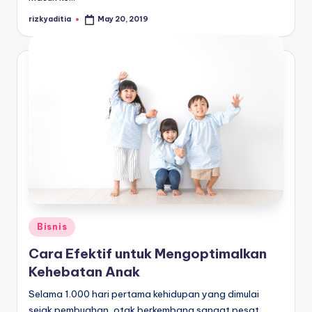
rizkyaditia
May 20, 2019
Posted
by
Posted
Bisnis
in
Cara Efektif untuk Mengoptimalkan
Kehebatan Anak
Selama 1.000 hari pertama kehidupan yang dimulai
sejak pembuahan, otak berkembang sangat pesat.