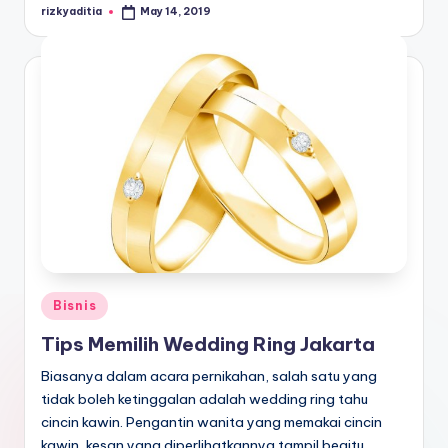
rizkyaditia
May 14, 2019
Posted
by
Posted
Bisnis
in
Tips Memilih Wedding Ring Jakarta
Biasanya dalam acara pernikahan, salah satu yang
tidak boleh ketinggalan adalah wedding ring tahu
cincin kawin. Pengantin wanita yang memakai cincin
kawin, kesan yang diperlihatkannya tampil begitu