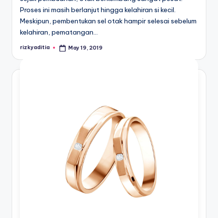
Proses ini masih berlanjut hingga kelahiran si kecil.
Meskipun, pembentukan sel otak hampir selesai sebelum
kelahiran, pematangan…
rizkyaditia
May 19, 2019
Posted
by