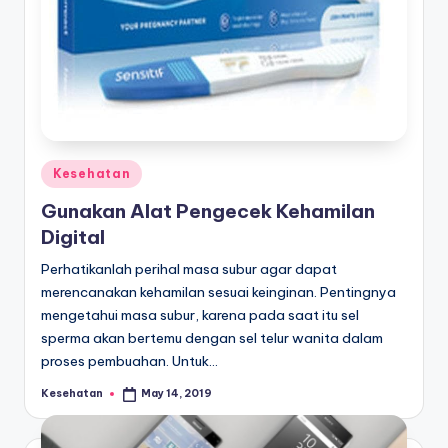
Posted
Kesehatan
in
Gunakan Alat Pengecek Kehamilan
Digital
Perhatikanlah perihal masa subur agar dapat
merencanakan kehamilan sesuai keinginan. Pentingnya
mengetahui masa subur, karena pada saat itu sel
sperma akan bertemu dengan sel telur wanita dalam
proses pembuahan. Untuk…
Kesehatan
May 14, 2019
Posted
by