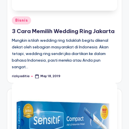
Posted
Bisnis
in
3 Cara Memilih Wedding Ring Jakarta
Mungkin istilah wedding ring tidaklah begitu dikenal
dekat oleh sebagian masyarakat di Indonesia. Akan
tetapi, wedding ring sendiri jika diartikan ke dalam
bahasa Indonesia, pasti mereka atau Anda pun
sangat…
rizkyaditia
May 18, 2019
Posted
by