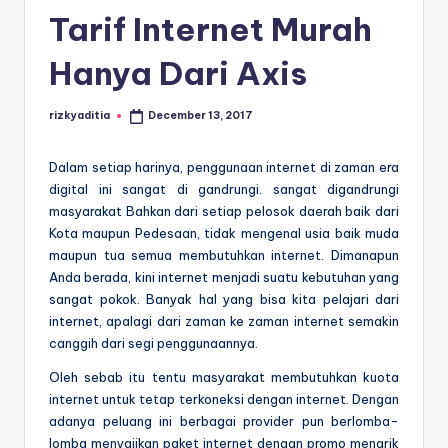
E
Tarif Internet Murah
d
u
Hanya Dari Axis
k
rizkyaditia
December 13, 2017
Posted
a
by
si
Dalam setiap harinya, penggunaan internet di zaman era
digital ini sangat di gandrungi. sangat digandrungi
masyarakat Bahkan dari setiap pelosok daerah baik dari
Kota maupun Pedesaan, tidak mengenal usia baik muda
maupun tua semua membutuhkan internet. Dimanapun
Anda berada, kini internet menjadi suatu kebutuhan yang
sangat pokok. Banyak hal yang bisa kita pelajari dari
internet, apalagi dari zaman ke zaman internet semakin
canggih dari segi penggunaannya.
Oleh sebab itu tentu masyarakat membutuhkan kuota
internet untuk tetap terkoneksi dengan internet. Dengan
adanya peluang ini berbagai provider pun berlomba-
lomba menyajikan paket internet dengan promo menarik