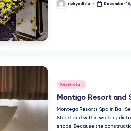
December 15,
rizkyaditia
Posted
by
Posted
Kesehatan
in
Montigo Resort and S
Montego Resorts Spa in Bali Se
Street and within walking dista
shops. Because the constructi