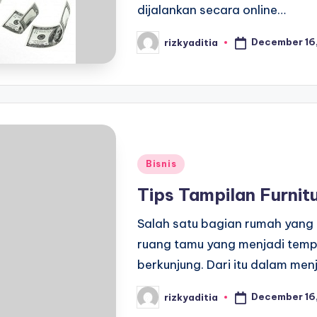
dijalankan secara online…
December 16,
rizkyaditia
Posted
by
Posted
Bisnis
in
Tips Tampilan Furnit
Salah satu bagian rumah yang 
ruang tamu yang menjadi temp
berkunjung. Dari itu dalam men
December 16,
rizkyaditia
Posted
by