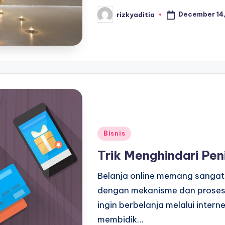
December 14,
rizkyaditia
Posted
by
Posted
Bisnis
in
Trik Menghindari Pen
Belanja online memang sangat
dengan mekanisme dan proses 
ingin berbelanja melalui inter
membidik…