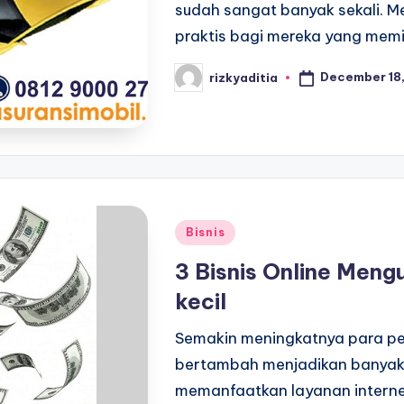
sudah sangat banyak sekali. Me
praktis bagi mereka yang memil
December 18,
rizkyaditia
Posted
by
Posted
Bisnis
in
3 Bisnis Online Men
kecil
Semakin meningkatnya para pe
bertambah menjadikan banyak p
memanfaatkan layanan internet i