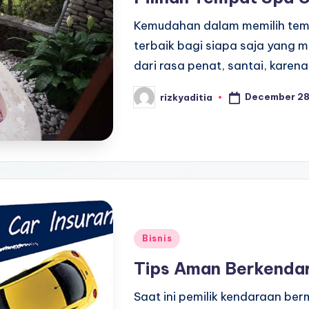
Kemudahan dalam memilih tem
terbaik bagi siapa saja yang m
dari rasa penat, santai, karen
December 28
rizkyaditia
Posted
by
Posted
Bisnis
in
Tips Aman Berkendar
Saat ini pemilik kendaraan be