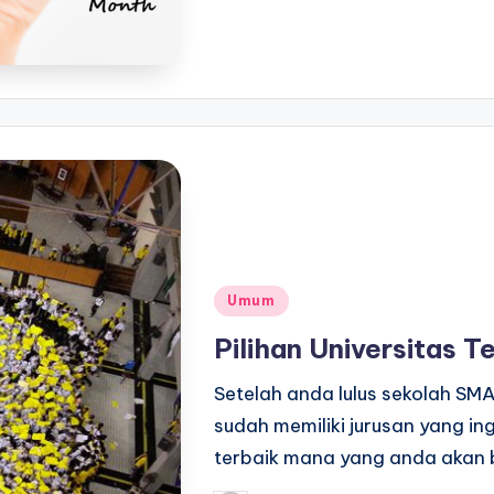
Posted
Umum
in
Pilihan Universitas 
Setelah anda lulus sekolah SMA
sudah memiliki jurusan yang ing
terbaik mana yang anda akan b