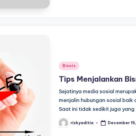
Posted
Bisnis
in
Tips Menjalankan Bis
Sejatinya media sosial merupak
menjalin hubungan sosial baik
Saat ini tidak sedikit juga ya
December 15,
rizkyaditia
Posted
by