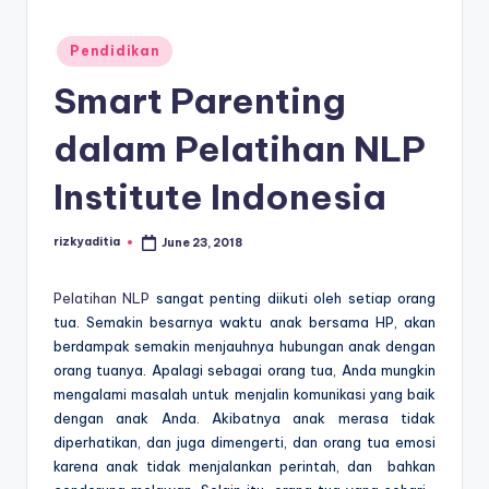
E
d
Posted
Pendidikan
u
in
Smart Parenting
k
dalam Pelatihan NLP
a
si
Institute Indonesia
rizkyaditia
June 23, 2018
Posted
by
Pelatihan NLP
sangat penting diikuti oleh setiap orang
tua. Semakin besarnya waktu anak bersama HP, akan
berdampak semakin menjauhnya hubungan anak dengan
orang tuanya. Apalagi sebagai orang tua, Anda mungkin
mengalami masalah untuk menjalin komunikasi yang baik
dengan anak Anda. Akibatnya anak merasa tidak
diperhatikan, dan juga dimengerti, dan orang tua emosi
karena anak tidak menjalankan perintah, dan bahkan