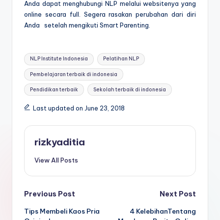
Anda dapat menghubungi NLP melalui websitenya yang
online secara full. Segera rasakan perubahan dari diri
Anda setelah mengikuti Smart Parenting.
Tags:
NLP Institute Indonesia
Pelatihan NLP
Pembelajaran terbaik di indonesia
Pendidikan terbaik
Sekolah terbaik di indonesia
Last updated on June 23, 2018
rizkyaditia
View All Posts
Post
Previous Post
Next Post
Tips Membeli Kaos Pria
4 KelebihanTentang
navigation