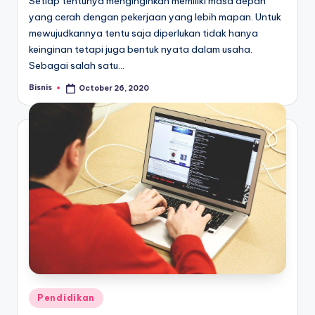
Setiap tentunya menginginkan memiliki masa depan
yang cerah dengan pekerjaan yang lebih mapan. Untuk
mewujudkannya tentu saja diperlukan tidak hanya
keinginan tetapi juga bentuk nyata dalam usaha.
Sebagai salah satu…
Bisnis
October 26, 2020
Posted
by
Posted
Pendidikan
in