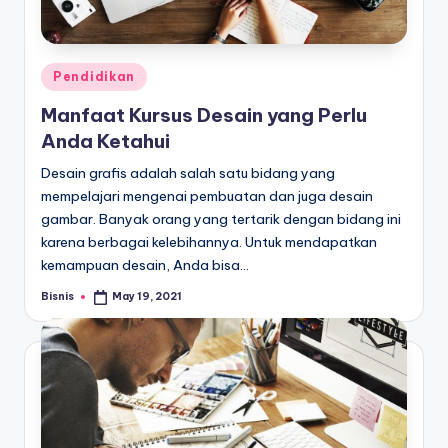
E
d
u
Posted
Pendidikan
k
in
Manfaat Kursus Desain yang Perlu
a
Anda Ketahui
si
Desain grafis adalah salah satu bidang yang
mempelajari mengenai pembuatan dan juga desain
gambar. Banyak orang yang tertarik dengan bidang ini
karena berbagai kelebihannya. Untuk mendapatkan
kemampuan desain, Anda bisa…
Bisnis
May 19, 2021
Posted
by