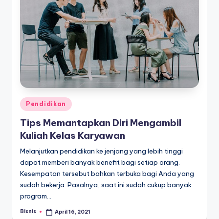
Posted
Pendidikan
in
Tips Memantapkan Diri Mengambil
Kuliah Kelas Karyawan
Melanjutkan pendidikan ke jenjang yang lebih tinggi
dapat memberi banyak benefit bagi setiap orang.
Kesempatan tersebut bahkan terbuka bagi Anda yang
sudah bekerja. Pasalnya, saat ini sudah cukup banyak
program…
Bisnis
April 16, 2021
Posted