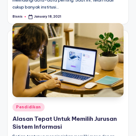
cukup banyak institusi…
Bisnis
January 18, 2021
Posted
by
Posted
Pendidikan
in
Alasan Tepat Untuk Memilih Jurusan
Sistem Informasi