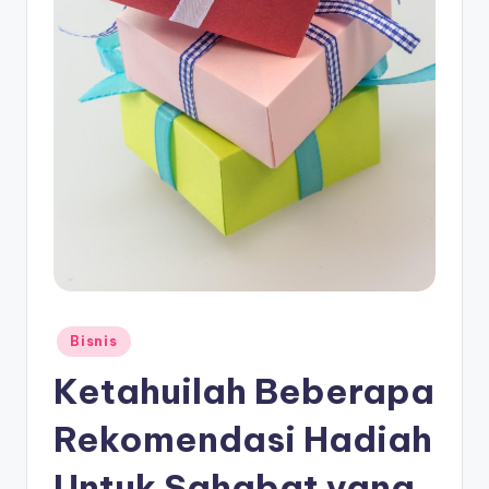
E
d
u
k
a
si
Posted
Bisnis
in
Ketahuilah Beberapa
Rekomendasi Hadiah
Untuk Sahabat yang