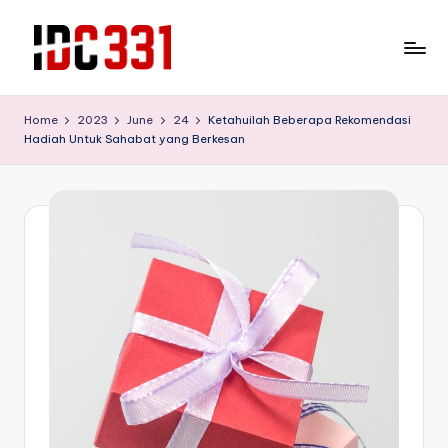
Skip
to
T
Tempat
content
Wisata
e
Home
2023
June
24
Ketahuilah Beberapa Rekomendasi
Edukasi
Hadiah Untuk Sahabat yang Berkesan
m
yang
bisa
p
melepas
a
lelah
t
sekaliguis
mendidik
W
untuk
is
buah
hati
a
anda
t
a