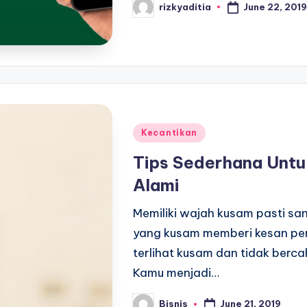
June 22, 2019
rizkyaditia
Posted
by
Posted
Kecantikan
in
Tips Sederhana Unt
Alami
Memiliki wajah kusam pasti s
yang kusam memberi kesan pen
terlihat kusam dan tidak ber
Kamu menjadi…
June 21, 2019
Bisnis