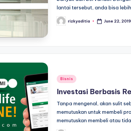
lantai tersebut, anda bisa lebi
June 22, 2019
rizkyaditia
Posted
by
Posted
Bisnis
in
Investasi Berbasis 
Tanpa mengenal, akan sulit se
memutuskan untuk membeli prod
memutuskan membeli atau tidak