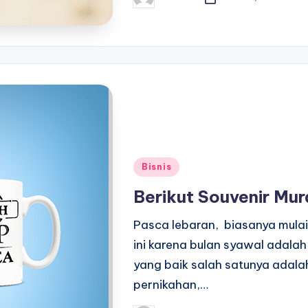
Posted
by
Posted
Bisnis
in
Berikut Souvenir Mu
Pasca lebaran, biasanya mulai
ini karena bulan syawal adala
yang baik salah satunya adal
pernikahan,…