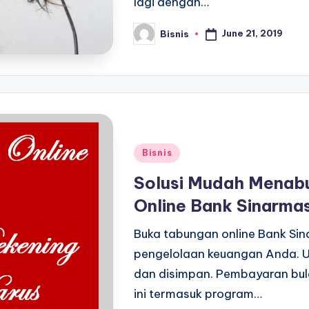
lagi dengan…
June 21, 2019
Bisnis
Posted
by
Posted
Bisnis
in
Solusi Mudah Menab
Online Bank Sinarma
Buka tabungan online Bank Sin
pengelolaan keuangan Anda. U
dan disimpan. Pembayaran bul
ini termasuk program…