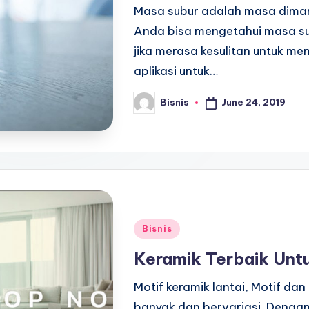
Masa subur adalah masa dima
Anda bisa mengetahui masa sub
jika merasa kesulitan untuk m
aplikasi untuk…
June 24, 2019
Bisnis
Posted
by
Posted
Bisnis
in
Keramik Terbaik Unt
Motif keramik lantai, Motif da
banyak dan bervariasi. Dengan