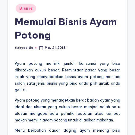
E
Posted
d
Bisnis
in
u
Memulai Bisnis Ayam
k
Potong
a
si
rizkyaditia
May 21, 2018
Posted
by
Ayam potong memiliki jumlah konsumsi yang bisa
dikatakan cukup besar. Permintaan pasar yang besar
inilah yang menyebabkan
bisnis ayam potong
menjadi
salah satu jenis bisnis yang bisa anda pilih untuk anda
geluti.
Ayam potong yang menargetkan berat badan ayam yang
ideal dan ukuran yang cukup besar menjadi salah satu
alasan mengapa para pemilik restoran atau tempat
makan memilih ayam potong untuk dijadikan makanan.
Menu berbahan dasar daging ayam memang bisa