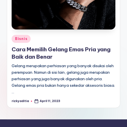
E
d
u
k
a
Posted
Bisnis
in
si
Cara Memilih Gelang Emas Pria yang
Baik dan Benar
Gelang merupakan perhiasan yang banyak disukai oleh
perempuan. Namun di sisi lain, gelang juga merupakan
perhiasan yang juga banyak digunakan oleh pria.
Gelang emas pria bukan hanya sekedar aksesoris biasa.
…
rizkyaditia
April 11, 2023
Posted
by