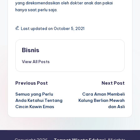
yang direkomendasikan oleh dokter anak dan pakai
hanya saat perlu saja.
Last updated on October 5, 2021
Bisnis
View All Posts
Post
Previous Post
Next Post
Semua yang Perlu
Cara Aman Membeli
navigation
Anda Ketahui Tentang
Kalung Berlian Mewah
Cincin Kawin Emas
dan Asli
Copyright 2026 —
Tempat Wisata Edukasi
. All rights