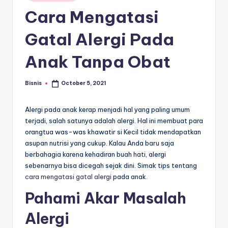
E
in
Cara Mengatasi
d
u
Gatal Alergi Pada
k
Anak Tanpa Obat
a
si
Bisnis
October 5, 2021
Posted
by
Alergi pada anak kerap menjadi hal yang paling umum
terjadi, salah satunya adalah alergi. Hal ini membuat para
orangtua was-was khawatir si Kecil tidak mendapatkan
asupan nutrisi yang cukup. Kalau Anda baru saja
berbahagia karena kehadiran buah hati, alergi
sebenarnya bisa dicegah sejak dini. Simak tips tentang
cara mengatasi gatal alergi
pada anak.
Pahami Akar Masalah
Alergi