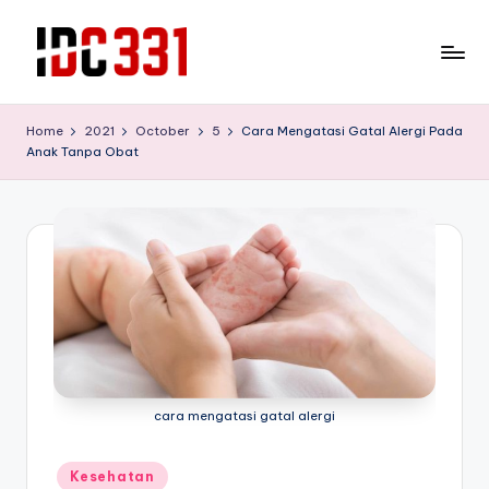
Skip
to
T
Tempat
content
Wisata
e
Home
2021
October
5
Cara Mengatasi Gatal Alergi Pada
Edukasi
Anak Tanpa Obat
m
yang
bisa
p
melepas
a
lelah
t
sekaliguis
mendidik
W
untuk
is
buah
hati
a
anda
t
cara mengatasi gatal alergi
a
Posted
Kesehatan