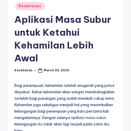
E
Posted
Kesehatan
d
in
Aplikasi Masa Subur
u
k
untuk Ketahui
a
Kehamilan Lebih
si
Awal
Kesehatan
March 30, 2020
Posted
by
Bagi perempuan, kehamilan adalah anugerah yang patut
disyukuri. Kabar kehamilan akan sangat membahagiakan
terlebih bagi pasangan yang sudah menikah cukup lama.
Kehamilan juga sekaligus menjadi hal yang menimbulkan
kebingungan bagi perempuan yang baru pertama kali
mengalaminya. Dengan adanya
aplikasi masa subur
,
kebingungan itu tidak akan lagi terjadi pada calon ibu
baru.