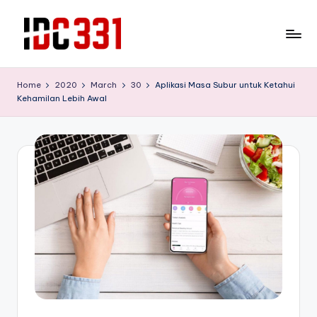
Skip
to
T
Tempat
content
Wisata
e
Home
2020
March
30
Aplikasi Masa Subur untuk Ketahui
Edukasi
Kehamilan Lebih Awal
m
yang
bisa
p
melepas
a
lelah
t
sekaliguis
mendidik
W
untuk
is
buah
hati
a
anda
t
a