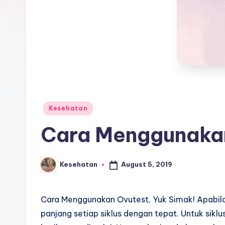
t
a
E
d
u
Posted
Kesehatan
k
in
Cara Menggunakan
a
si
August 5, 2019
Kesehatan
Posted
by
Cara Menggunakan Ovutest, Yuk Simak! Apabila
panjang setiap siklus dengan tepat. Untuk siklu