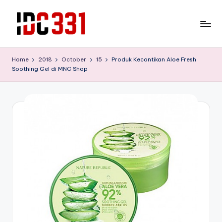
Skip
to
T
Tempat
content
Wisata
e
Home
2018
October
15
Produk Kecantikan Aloe Fresh
Edukasi
Soothing Gel di MNC Shop
m
yang
bisa
p
melepas
a
lelah
t
sekaliguis
mendidik
W
untuk
is
buah
hati
a
anda
t
a