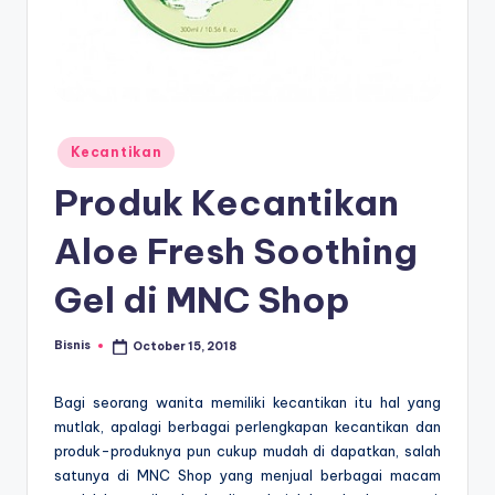
E
d
u
k
a
Posted
Kecantikan
in
si
Produk Kecantikan
Aloe Fresh Soothing
Gel di MNC Shop
Bisnis
October 15, 2018
Posted
by
Bagi seorang wanita memiliki kecantikan itu hal yang
mutlak, apalagi berbagai perlengkapan kecantikan dan
produk-produknya pun cukup mudah di dapatkan, salah
satunya di MNC Shop yang menjual berbagai macam