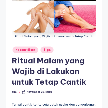
E
d
u
k
a
Ritual Malam yang Wajib di Lakukan untuk Tetap Cantik
si
Posted
Kecantikan
Tips
in
Ritual Malam yang
Wajib di Lakukan
untuk Tetap Cantik
suci
November 23, 2016
Posted
by
Tampil cantik tentu saja butuh usaha dan pengorbanan.