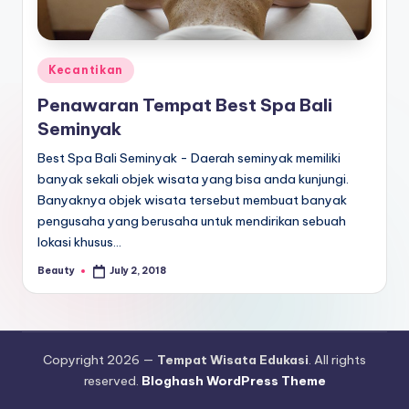
E
d
u
Posted
Kecantikan
k
in
Penawaran Tempat Best Spa Bali
a
Seminyak
si
Best Spa Bali Seminyak - Daerah seminyak memiliki
banyak sekali objek wisata yang bisa anda kunjungi.
Banyaknya objek wisata tersebut membuat banyak
pengusaha yang berusaha untuk mendirikan sebuah
lokasi khusus…
Beauty
July 2, 2018
Posted
by
Copyright 2026 —
Tempat Wisata Edukasi
. All rights
reserved.
Bloghash WordPress Theme