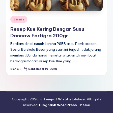
E
d
u
Posted
Bisnis
k
in
Resep Kue Kering Dengan Susu
a
Dancow Fortigro 200gr
si
Berdiam diri di rumah karena PSBB atau Pembatasan
Sosial Berskala Besar yang saat ini terjadi, tidak jarang
membuat Bunda harus memutar otak untuk membuat
berbagai macam resep kue. Kue yang…
Bisnis
September 19, 2020
Posted
by
Copyright 2026 —
Tempat Wisata Edukasi
. All rights
reserved.
Bloghash WordPress Theme