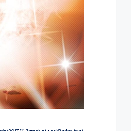
ds/2017/11/IamaNetworkBadge.jpg)