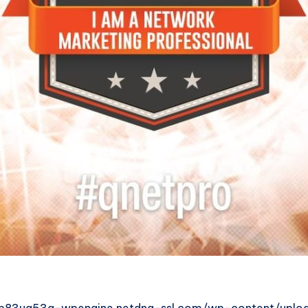
9b83ug53g-wpengine.netdna-ssl.com/wp-content/uploa