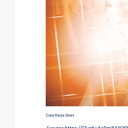
Cara Kerja Qnet
(source:https://17vg6u4c9m841t2