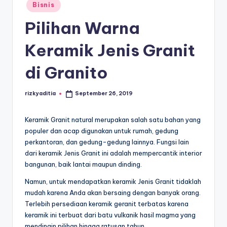
E
Posted
Bisnis
in
d
Pilihan Warna
u
Keramik Jenis Granit
k
a
di Granito
si
rizkyaditia
September 26, 2019
Posted
by
Keramik Granit natural merupakan salah satu bahan yang
populer dan acap digunakan untuk rumah, gedung
perkantoran, dan gedung-gedung lainnya. Fungsi lain
dari keramik Jenis Granit ini adalah mempercantik interior
bangunan, baik lantai maupun dinding.
Namun, untuk mendapatkan keramik Jenis Granit tidaklah
mudah karena Anda akan bersaing dengan banyak orang.
Terlebih persediaan keramik geranit terbatas karena
keramik ini terbuat dari batu vulkanik hasil magma yang
mendingin pilihan hingga ratusan tahun.