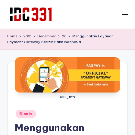
Skip
to
T
Tempat
content
Wisata
e
Home
2018
December
20
Menggunakan Layanan
Edukasi
Payment Gateway Berizin Bank Indonesia
m
yang
bisa
p
melepas
a
lelah
t
sekaliguis
mendidik
W
untuk
is
buah
idul_fitri
hati
a
anda
Posted
t
Bisnis
in
a
Menggunakan