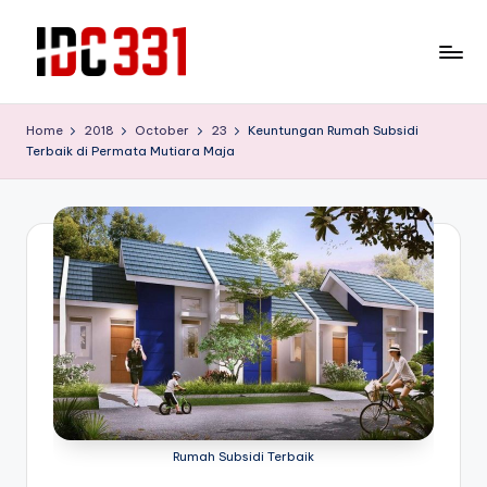
Skip
to
T
Tempat
content
Wisata
e
Home
2018
October
23
Keuntungan Rumah Subsidi
Edukasi
Terbaik di Permata Mutiara Maja
m
yang
bisa
p
melepas
a
lelah
t
sekaliguis
mendidik
W
untuk
is
buah
hati
a
anda
t
a
Rumah Subsidi Terbaik