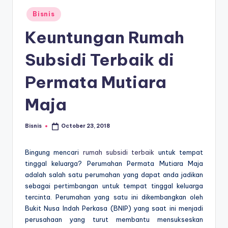
E
Posted
d
Bisnis
in
u
Keuntungan Rumah
k
Subsidi Terbaik di
a
Permata Mutiara
si
Maja
Bisnis
October 23, 2018
Posted
by
Bingung mencari
rumah subsidi terbaik
untuk tempat
tinggal keluarga? Perumahan Permata Mutiara Maja
adalah salah satu perumahan yang dapat anda jadikan
sebagai pertimbangan untuk tempat tinggal keluarga
tercinta. Perumahan yang satu ini dikembangkan oleh
Bukit Nusa Indah Perkasa (BNIP) yang saat ini menjadi
perusahaan yang turut membantu mensukseskan