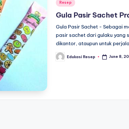
Posted
Resep
in
Gula Pasir Sachet Pr
Gula Pasir Sachet - Sebagai me
pasir sachet dari gulaku yang 
dikantor, ataupun untuk perja
June 8, 20
Edukasi Resep
Posted
by