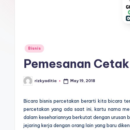
t
a
E
d
Posted
Bisnis
u
in
Pemesanan Cetak 
k
a
May 19, 2018
rizkyaditia
Posted
by
si
Bicara bisnis percetakan berarti kita bicara 
percetakan yang ada saat ini, kartu nama m
dalam kesehariannya berkutat dengan urusan 
jejaring kerja dengan orang lain yang baru diken