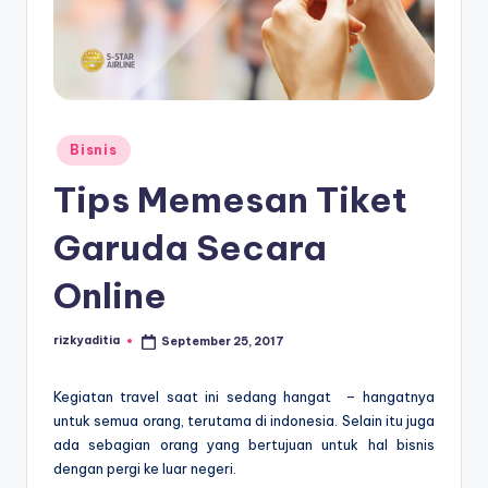
E
d
u
k
a
Posted
Bisnis
in
si
Tips Memesan Tiket
Garuda Secara
Online
rizkyaditia
September 25, 2017
Posted
by
Kegiatan travel saat ini sedang hangat – hangatnya
untuk semua orang, terutama di indonesia. Selain itu juga
ada sebagian orang yang bertujuan untuk hal bisnis
dengan pergi ke luar negeri.