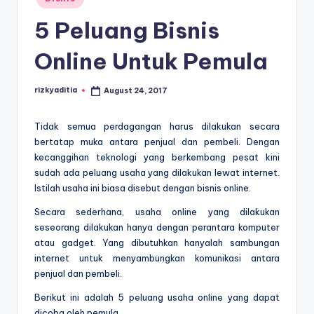
E
in
d
5 Peluang Bisnis
u
Online Untuk Pemula
k
a
rizkyaditia
August 24, 2017
Posted
by
si
Tidak semua perdagangan harus dilakukan secara
bertatap muka antara penjual dan pembeli. Dengan
kecanggihan teknologi yang berkembang pesat kini
sudah ada peluang usaha yang dilakukan lewat internet.
Istilah usaha ini biasa disebut dengan bisnis online.
Secara sederhana, usaha online yang dilakukan
seseorang dilakukan hanya dengan perantara komputer
atau gadget. Yang dibutuhkan hanyalah sambungan
internet untuk menyambungkan komunikasi antara
penjual dan pembeli.
Berikut ini adalah 5 peluang usaha online yang dapat
dicoba oleh pemula.