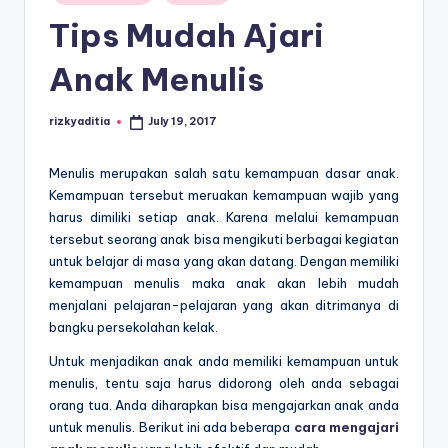
E
in
Tips Mudah Ajari
d
u
Anak Menulis
k
rizkyaditia
July 19, 2017
a
Posted
by
si
Menulis merupakan salah satu kemampuan dasar anak.
Kemampuan tersebut meruakan kemampuan wajib yang
harus dimiliki setiap anak. Karena melalui kemampuan
tersebut seorang anak bisa mengikuti berbagai kegiatan
untuk belajar di masa yang akan datang. Dengan memiliki
kemampuan menulis maka anak akan lebih mudah
menjalani pelajaran-pelajaran yang akan ditrimanya di
bangku persekolahan kelak.
Untuk menjadikan anak anda memiliki kemampuan untuk
menulis, tentu saja harus didorong oleh anda sebagai
orang tua. Anda diharapkan bisa mengajarkan anak anda
untuk menulis. Berikut ini ada beberapa
cara mengajari