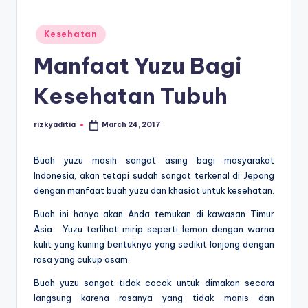
E
d
Posted
Kesehatan
u
in
Manfaat Yuzu Bagi
k
a
Kesehatan Tubuh
si
rizkyaditia
March 24, 2017
Posted
by
Buah yuzu masih sangat asing bagi masyarakat
Indonesia, akan tetapi sudah sangat terkenal di Jepang
dengan
manfaat buah yuzu
dan khasiat untuk kesehatan.
Buah ini hanya akan Anda temukan di kawasan Timur
Asia. Yuzu terlihat mirip seperti lemon dengan warna
kulit yang kuning bentuknya yang sedikit lonjong dengan
rasa yang cukup asam.
Buah yuzu sangat tidak cocok untuk dimakan secara
langsung karena rasanya yang tidak manis dan