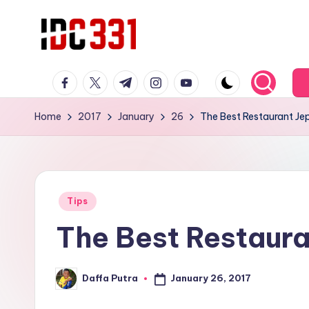
Skip
to
T
Tempat
content
facebook.com
twitter.com
t.me
instagram.com
youtube.com
Wisata
e
Edukasi
m
Home
2017
January
26
The Best Restaurant Je
yang
bisa
p
melepas
a
lelah
Posted
sekaliguis
t
Tips
in
mendidik
The Best Restaura
W
untuk
is
buah
January 26, 2017
Daffa Putra
hati
Posted
a
by
anda