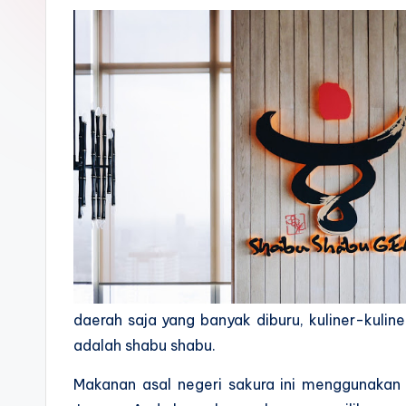
t
a
E
d
u
k
a
si
daerah saja yang banyak diburu, kuliner-kuline
adalah shabu shabu.
Makanan asal negeri sakura ini menggunakan 