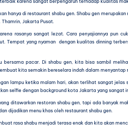
terbaik karena sangat berpengaruh terhadap kualitas mak
an hanya di restaurant shabu gen. Shabu gen merupakan 
. Thamrin, Jakarta Pusat.
Karena rasanya sangat lezat. Cara penyajiannya pun c
t. Tempat yang nyaman dengan kualitas dinning terber
au bersama pacar. Di shabu gen, kita bisa sambil meli
n membuat kita semakin bereselara indah dalam menyantap 
ngan lampu ketika malam hari, akan terlihat sangat jelas 
kan selfie dengan background kota Jakarta yang sangat i
 yang ditawarkan restoran shabu gen, tapi ada banyak ma
n dijadikan menu khas oleh restaurant shabu gen.
buat rasa shabu menjadi terasa enak dan kita akan men