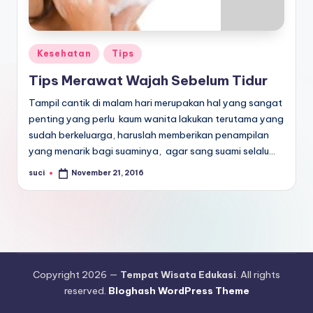
E
d
u
Posted
Kesehatan
Tips
k
in
Tips Merawat Wajah Sebelum Tidur
a
Tampil cantik di malam hari merupakan hal yang sangat
si
penting yang perlu kaum wanita lakukan terutama yang
sudah berkeluarga, haruslah memberikan penampilan
yang menarik bagi suaminya, agar sang suami selalu…
suci
November 21, 2016
Posted
by
Copyright 2026 —
Tempat Wisata Edukasi
. All rights
reserved.
Bloghash WordPress Theme